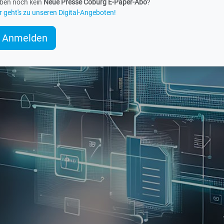
aben noch kein
Neue Presse Coburg E-Paper-Abo
?
r geht's zu unseren Digital-Angeboten!
Anmelden