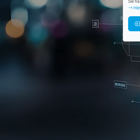
Sie h
Hie